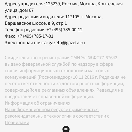
Адрес учредителя: 125239, Россия, Москва, Коптевская
улица, дом 67
Адрес редакции и издателя:
117105
, г.
Москва
,
Варшавское шоссе, д.9, стр.1
Телефон редакции:
+7 (495) 785-00-12
Факс:
+7 (495) 785-17-01
Электронная почта:
gazeta@gazeta.ru
Свидетельство о регистрации СМИ Эл № ФС77-67642
выдано федеральной службой по надзору в сфере
связи, информационных технологий и массовых
коммуникаций (Роскомнадзор) 10.11.2016 г. Редакция не
несет ответственности за достоверность информации,
содержащейся в рекламных объявлениях. Редакция не
предоставляет справочной информации.
Информация об ограничениях
На информационном ресурсе применяются
рекомендательные технологии в соответствии с
Правилами
18+