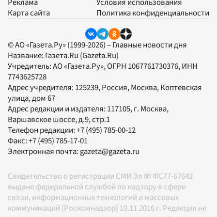
Реклама
Условия использования
Карта сайта
Политика конфиденциальности
© АО «Газета.Ру» (1999-2026) – Главные новости дня
Название:
Газета.Ru
(Gazeta.Ru)
Учредитель:
АО «Газета.Ру»
, ОГРН 1067761730376, ИНН
7743625728
Адрес учредителя: 125239, Россия, Москва, Коптевская
улица, дом 67
Адрес редакции и издателя:
117105
, г.
Москва
,
Варшавское шоссе, д.9, стр.1
Телефон редакции:
+7 (495) 785-00-12
Факс:
+7 (495) 785-17-01
Электронная почта:
gazeta@gazeta.ru
Свидетельство о регистрации СМИ Эл № ФС77-67642
выдано федеральной службой по надзору в сфере
связи, информационных технологий и массовых
коммуникаций (Роскомнадзор) 10.11.2016 г. Редакция не