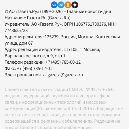
© АО «Газета.Ру» (1999-2026) – Главные новости дня
Название:
Газета.Ru
(Gazeta.Ru)
Учредитель:
АО «Газета.Ру»
, ОГРН 1067761730376, ИНН
7743625728
Адрес учредителя: 125239, Россия, Москва, Коптевская
улица, дом 67
Адрес редакции и издателя:
117105
, г.
Москва
,
Варшавское шоссе, д.9, стр.1
Телефон редакции:
+7 (495) 785-00-12
Факс:
+7 (495) 785-17-01
Электронная почта:
gazeta@gazeta.ru
Свидетельство о регистрации СМИ Эл № ФС77-67642
выдано федеральной службой по надзору в сфере
связи, информационных технологий и массовых
коммуникаций (Роскомнадзор) 10.11.2016 г. Редакция не
несет ответственности за достоверность информации,
содержащейся в рекламных объявлениях. Редакция не
предоставляет справочной информации.