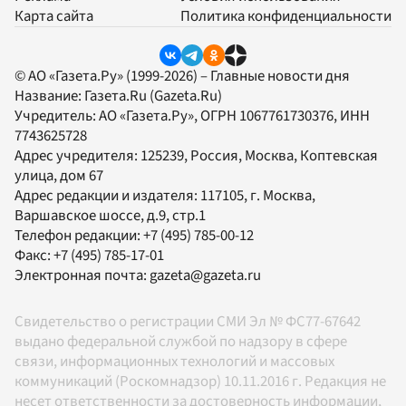
Карта сайта
Политика конфиденциальности
© АО «Газета.Ру» (1999-2026) – Главные новости дня
Название:
Газета.Ru
(Gazeta.Ru)
Учредитель:
АО «Газета.Ру»
, ОГРН 1067761730376, ИНН
7743625728
Адрес учредителя: 125239, Россия, Москва, Коптевская
улица, дом 67
Адрес редакции и издателя:
117105
, г.
Москва
,
Варшавское шоссе, д.9, стр.1
Телефон редакции:
+7 (495) 785-00-12
Факс:
+7 (495) 785-17-01
Электронная почта:
gazeta@gazeta.ru
Свидетельство о регистрации СМИ Эл № ФС77-67642
выдано федеральной службой по надзору в сфере
связи, информационных технологий и массовых
коммуникаций (Роскомнадзор) 10.11.2016 г. Редакция не
несет ответственности за достоверность информации,