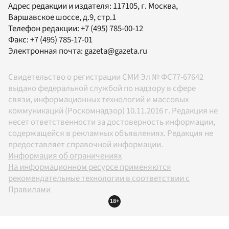
Адрес редакции и издателя:
117105
, г.
Москва
,
Варшавское шоссе, д.9, стр.1
Телефон редакции:
+7 (495) 785-00-12
Факс:
+7 (495) 785-17-01
Электронная почта:
gazeta@gazeta.ru
Свидетельство о регистрации СМИ Эл № ФС77-67642
выдано федеральной службой по надзору в сфере
связи, информационных технологий и массовых
коммуникаций (Роскомнадзор) 10.11.2016 г. Редакция не
несет ответственности за достоверность информации,
содержащейся в рекламных объявлениях. Редакция не
предоставляет справочной информации.
Информация об ограничениях
На информационном ресурсе применяются
рекомендательные технологии в соответствии с
Правилами
18+