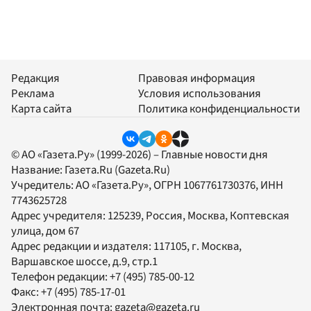
Редакция
Правовая информация
Реклама
Условия использования
Карта сайта
Политика конфиденциальности
© АО «Газета.Ру» (1999-2026) – Главные новости дня
Название:
Газета.Ru
(Gazeta.Ru)
Учредитель:
АО «Газета.Ру»
, ОГРН 1067761730376, ИНН
7743625728
Адрес учредителя: 125239, Россия, Москва, Коптевская
улица, дом 67
Адрес редакции и издателя:
117105
, г.
Москва
,
Варшавское шоссе, д.9, стр.1
Телефон редакции:
+7 (495) 785-00-12
Факс:
+7 (495) 785-17-01
Электронная почта:
gazeta@gazeta.ru