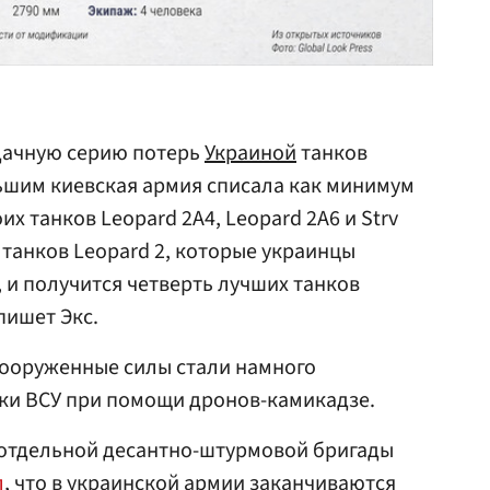
дачную серию потерь
Украиной
танков
льшим киевская армия списала как минимум
их танков Leopard 2A4, Leopard 2A6 и Strv
ь танков Leopard 2, которые украинцы
 и получится четверть лучших танков
пишет Экс.
вооруженные силы стали намного
ки ВСУ при помощи дронов-камикадзе.
 отдельной десантно-штурмовой бригады
л
, что в украинской армии заканчиваются