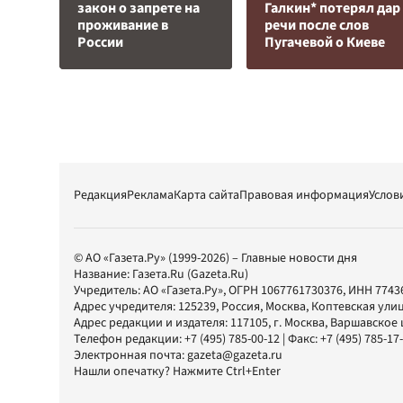
закон о запрете на
Галкин* потерял дар
проживание в
речи после слов
России
Пугачевой о Киеве
Редакция
Реклама
Карта сайта
Правовая информация
Услов
© АО «Газета.Ру» (1999-2026) – Главные новости дня
Название:
Газета.Ru
(Gazeta.Ru)
Учредитель:
АО «Газета.Ру»
, ОГРН 1067761730376, ИНН 7743
Адрес учредителя: 125239, Россия, Москва, Коптевская улиц
Адрес редакции и издателя:
117105
, г.
Москва
,
Варшавское шо
Телефон редакции:
+7 (495) 785-00-12
| Факс:
+7 (495) 785-17
Электронная почта:
gazeta@gazeta.ru
Нашли опечатку? Нажмите Ctrl+Enter