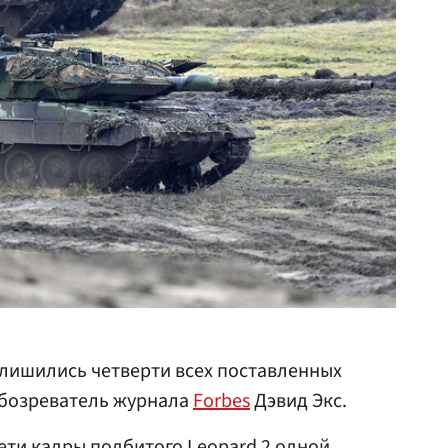
 лишились четверти всех поставленных
обозреватель журнала
Forbes
Дэвид Экс.
ети кадры подбитого Leopard 2 одной