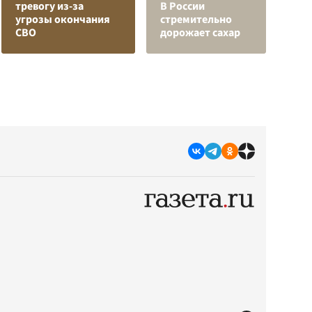
тревогу из-за
В России
о
угрозы окончания
стремительно
п
СВО
дорожает сахар
О