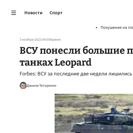
Новости
Спорт
Покушение на гл
3 ноября 2023 04:05
Армия
ВСУ понесли большие п
танках Leopard
Forbes: ВСУ за последние две недели лишились
Данила Титоренко