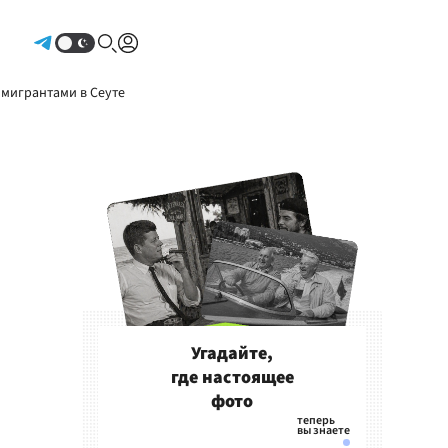
Авторизоваться
 мигрантами в Сеуте
Угадайте,
где настоящее
фото