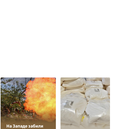
На Западе забили
О