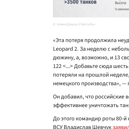
Алина Джусь/«Газета.Ru»
«Эта потеря продолжила неу
Leopard 2. За неделю с небо
дюжину, а, возможно, и 13 сво
122 <...> Добавьте сюда шест
потеряли на прошлой неделе,
немецкого производства», — 
Он добавил, что российские 
эффективнее уничтожать тан
До этого командир роты 80-й
ВСУ
Владислав Шевчук
заяви