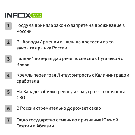
1
Госдума приняла закон о запрете на проживание в
России
2
Рыбоводы Армении вышли на протесты из-за
закрытия рынка России
3
Галкин* потерял дар речи после слов Пугачевой о
Киеве
4
Кремль переиграл Литву: хитрость с Калининградом
сработала
5
На Западе забили тревогу из-за угрозы окончания
СВО
6
В России стремительно дорожает сахар
7
Одно государство отменило признание Южной
Осетии и Абхазии