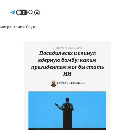
Авторизоваться
 мигрантами в Сеуте
07 августа 2026, 10:43
Посадил всех и скинул
ядерную бомбу: каким
президентом мог бы стать
ИИ
Виталий Рюмшин