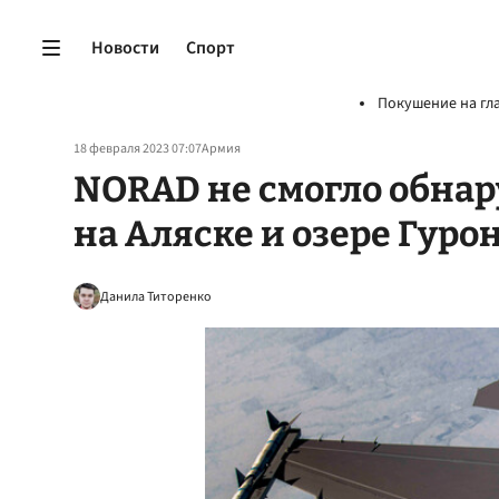
Новости
Спорт
Покушение на гл
18 февраля 2023 07:07
Армия
NORAD не смогло обна
на Аляске и озере Гуро
Данила Титоренко