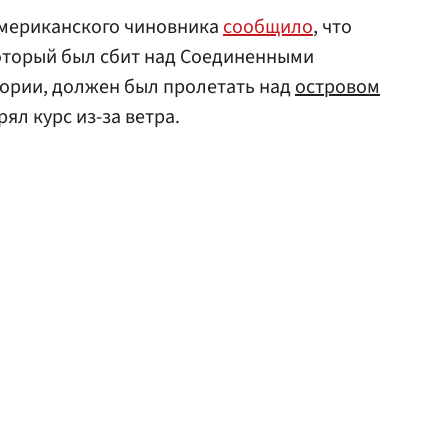
 американского чиновника
сообщило
, что
оторый был сбит над Соединенными
тории, должен был пролетать над
островом
ял курс из-за ветра.