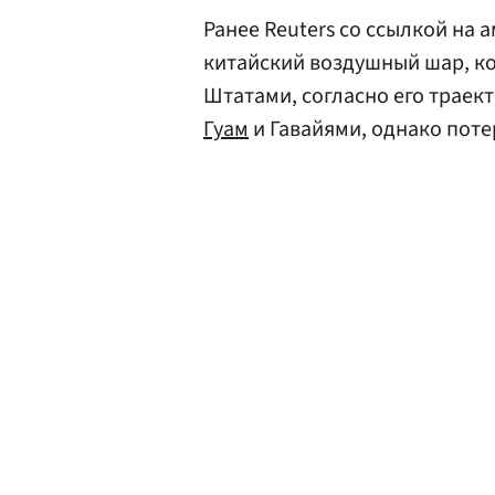
Ранее Reuters со ссылкой на
китайский воздушный шар, к
Штатами, согласно его траек
Гуам
и Гавайями, однако потер