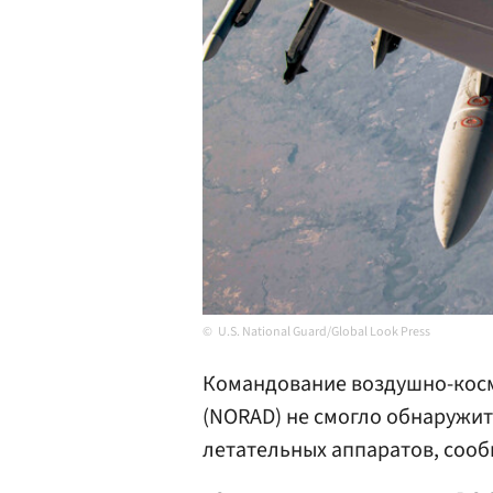
U.S. National Guard/Global Look Press
Командование воздушно-кос
(NORAD) не смогло обнаружи
летательных аппаратов, соо