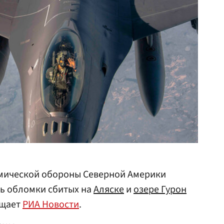
мической обороны Северной Америки
ть обломки сбитых на
Аляске
и
озере Гурон
бщает
РИА Новости
.