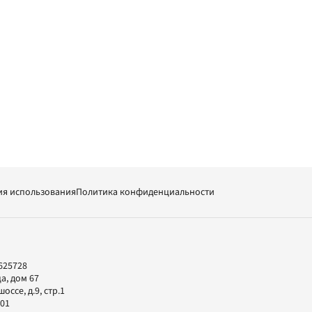
ия использования
Политика конфиденциальности
625728
а, дом 67
ссе, д.9, стр.1
-01