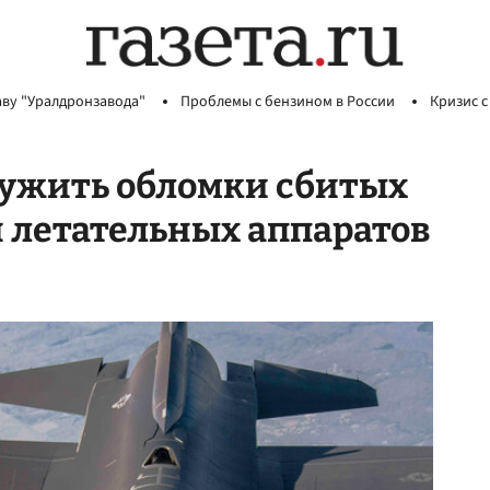
аву "Уралдронзавода"
Проблемы с бензином в России
Кризис с
ружить обломки сбитых
н летательных аппаратов