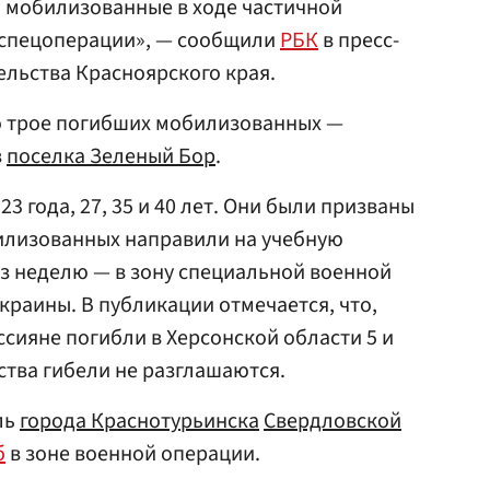
, мобилизованные в ходе частичной
 спецоперации», — сообщили
РБК
в пресс-
ельства Красноярского края.
то трое погибших мобилизованных —
з
поселка Зеленый Бор
.
3 года, 27, 35 и 40 лет. Они были призваны
билизованных направили на учебную
рез неделю — в зону специальной военной
краины. В публикации отмечается, что,
ссияне погибли в Херсонской области 5 и
ства гибели не разглашаются.
ль
города Краснотурьинска
Свердловской
б
в зоне военной операции.