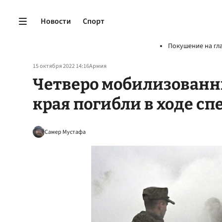
Новости
Спорт
Покушение на гл
15 октября 2022 14:16
Армия
Четверо мобилизованн
края погибли в ходе с
Самер Мустафа