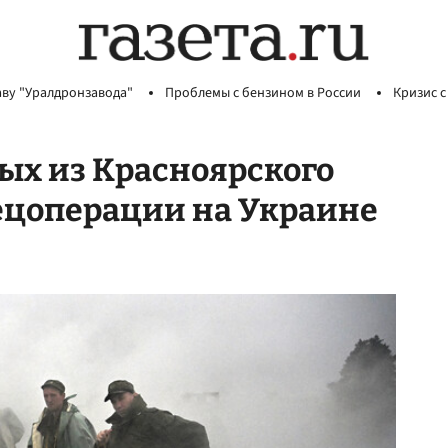
аву "Уралдронзавода"
Проблемы с бензином в России
Кризис с
ых из Красноярского
пецоперации на Украине