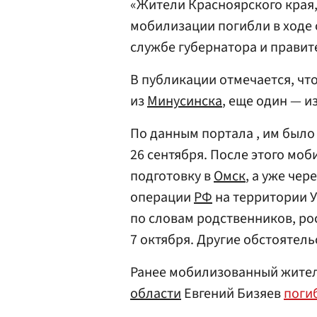
«Жители Красноярского края
мобилизации погибли в ходе
службе губернатора и правит
В публикации отмечается, ч
из
Минусинска
, еще один — и
По данным портала , им было 2
26 сентября. После этого мо
подготовку в
Омск
, а уже че
операции
РФ
на территории У
по словам родственников, ро
7 октября. Другие обстоятель
Ранее мобилизованный жите
области
Евгений Бизяев
поги