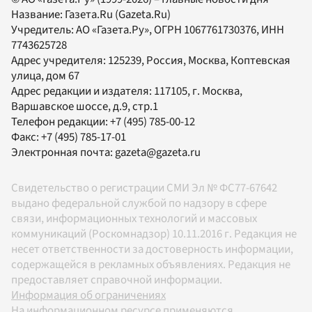
Название:
Газета.Ru
(Gazeta.Ru)
Учредитель:
АО «Газета.Ру»
, ОГРН 1067761730376, ИНН
7743625728
Адрес учредителя: 125239, Россия, Москва, Коптевская
улица, дом 67
Адрес редакции и издателя:
117105
, г.
Москва
,
Варшавское шоссе, д.9, стр.1
Телефон редакции:
+7 (495) 785-00-12
Факс:
+7 (495) 785-17-01
Электронная почта:
gazeta@gazeta.ru
Свидетельство о регистрации СМИ Эл № ФС77-67642
выдано федеральной службой по надзору в сфере
связи, информационных технологий и массовых
коммуникаций (Роскомнадзор) 10.11.2016 г. Редакция не
несет ответственности за достоверность информации,
содержащейся в рекламных объявлениях. Редакция не
предоставляет справочной информации.
Информация об ограничениях
На информационном ресурсе применяются