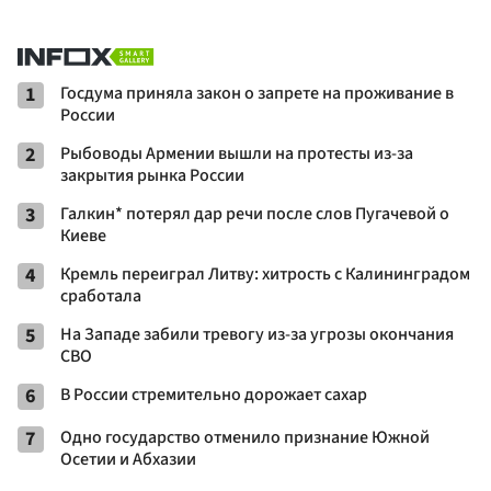
1
Госдума приняла закон о запрете на проживание в
России
2
Рыбоводы Армении вышли на протесты из-за
закрытия рынка России
3
Галкин* потерял дар речи после слов Пугачевой о
Киеве
4
Кремль переиграл Литву: хитрость с Калининградом
сработала
5
На Западе забили тревогу из-за угрозы окончания
СВО
6
В России стремительно дорожает сахар
7
Одно государство отменило признание Южной
Осетии и Абхазии