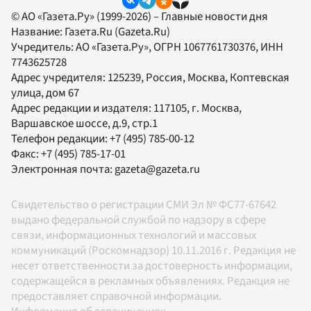
© АО «Газета.Ру» (1999-2026) – Главные новости дня
Название:
Газета.Ru
(Gazeta.Ru)
Учредитель:
АО «Газета.Ру»
, ОГРН 1067761730376, ИНН
7743625728
Адрес учредителя: 125239, Россия, Москва, Коптевская
улица, дом 67
Адрес редакции и издателя:
117105
, г.
Москва
,
Варшавское шоссе, д.9, стр.1
Телефон редакции:
+7 (495) 785-00-12
Факс:
+7 (495) 785-17-01
Электронная почта:
gazeta@gazeta.ru
Свидетельство о регистрации СМИ Эл № ФС77-67642
выдано федеральной службой по надзору в сфере
связи, информационных технологий и массовых
коммуникаций (Роскомнадзор) 10.11.2016 г. Редакция не
несет ответственности за достоверность информации,
содержащейся в рекламных объявлениях. Редакция не
предоставляет справочной информации.