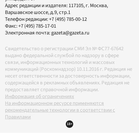
Адрес редакции и издателя:
117105
, г.
Москва
,
Варшавское шоссе, д.9, стр.1
Телефон редакции:
+7 (495) 785-00-12
Факс:
+7 (495) 785-17-01
Электронная почта:
gazeta@gazeta.ru
Свидетельство о регистрации СМИ Эл № ФС77-67642
выдано федеральной службой по надзору в сфере
связи, информационных технологий и массовых
коммуникаций (Роскомнадзор) 10.11.2016 г. Редакция не
несет ответственности за достоверность информации,
содержащейся в рекламных объявлениях. Редакция не
предоставляет справочной информации.
Информация об ограничениях
На информационном ресурсе применяются
рекомендательные технологии в соответствии с
Правилами
18+