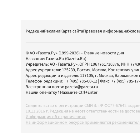
Редакция
Реклама
Карта сайта
Правовая информация
Услов
© АО «Газета.Ру» (1999-2026) – Главные новости дня
Название:
Газета.Ru
(Gazeta.Ru)
Учредитель:
АО «Газета.Ру»
, ОГРН 1067761730376, ИНН 7743
Адрес учредителя: 125239, Россия, Москва, Коптевская улиц
Адрес редакции и издателя:
117105
, г.
Москва
,
Варшавское шо
Телефон редакции:
+7 (495) 785-00-12
| Факс:
+7 (495) 785-17
Электронная почта:
gazeta@gazeta.ru
Нашли опечатку? Нажмите Ctrl+Enter
Свидетельство о регистрации СМИ Эл № ФС77-67642 выда
10.11.2016 г. Редакция не несет ответственности за дос
Информация об ограничениях
На информационном ресурсе применяются рекомендатель