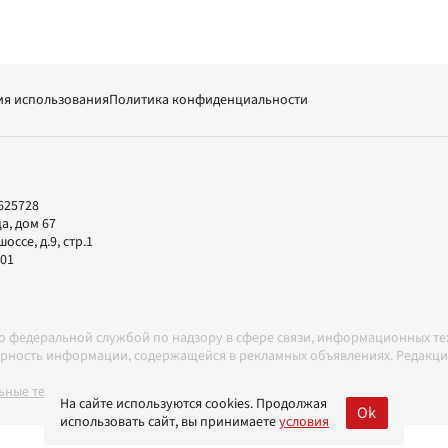
ия использования
Политика конфиденциальности
625728
а, дом 67
ссе, д.9, стр.1
-01
но федеральной службой по надзору в сфере связи, информационных т
товерность информации, содержащейся в рекламных объявлениях. Редак
ные технологии в соответствии с Правилами
На сайте используются cookies. Продолжая
Ok
использовать сайт, вы принимаете
условия