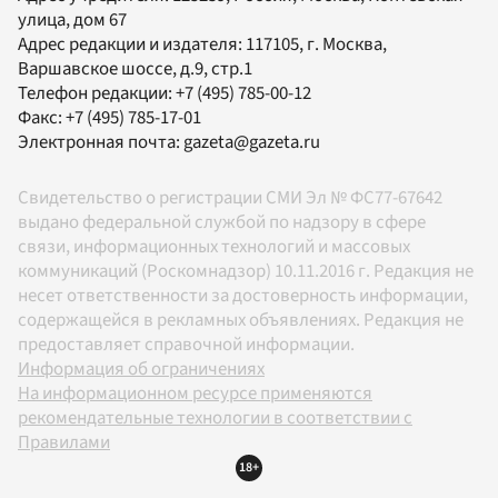
улица, дом 67
Адрес редакции и издателя:
117105
, г.
Москва
,
Варшавское шоссе, д.9, стр.1
Телефон редакции:
+7 (495) 785-00-12
Факс:
+7 (495) 785-17-01
Электронная почта:
gazeta@gazeta.ru
Свидетельство о регистрации СМИ Эл № ФС77-67642
выдано федеральной службой по надзору в сфере
связи, информационных технологий и массовых
коммуникаций (Роскомнадзор) 10.11.2016 г. Редакция не
несет ответственности за достоверность информации,
содержащейся в рекламных объявлениях. Редакция не
предоставляет справочной информации.
Информация об ограничениях
На информационном ресурсе применяются
рекомендательные технологии в соответствии с
Правилами
18+