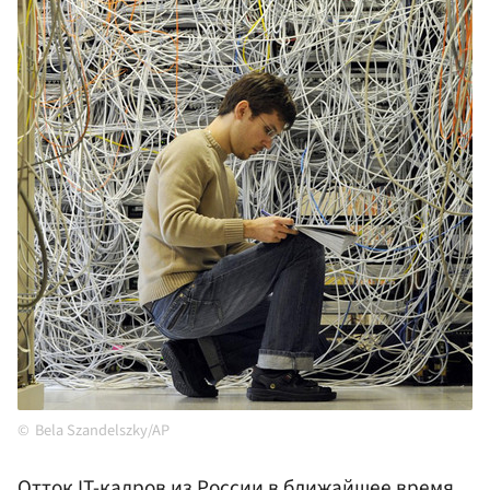
Bela Szandelszky/AP
Отток IT-кадров из
России
в ближайшее время