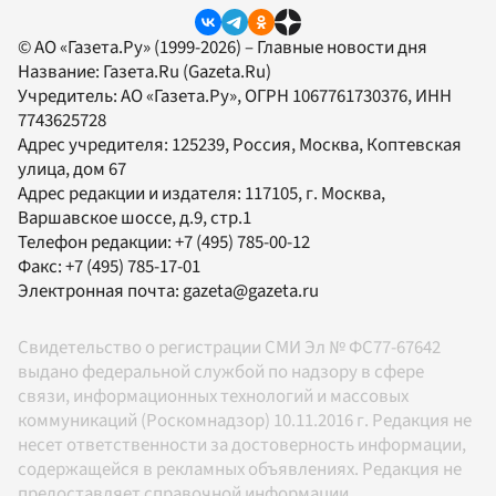
© АО «Газета.Ру» (1999-2026) – Главные новости дня
Название:
Газета.Ru
(Gazeta.Ru)
Учредитель:
АО «Газета.Ру»
, ОГРН 1067761730376, ИНН
7743625728
Адрес учредителя: 125239, Россия, Москва, Коптевская
улица, дом 67
Адрес редакции и издателя:
117105
, г.
Москва
,
Варшавское шоссе, д.9, стр.1
Телефон редакции:
+7 (495) 785-00-12
Факс:
+7 (495) 785-17-01
Электронная почта:
gazeta@gazeta.ru
Свидетельство о регистрации СМИ Эл № ФС77-67642
выдано федеральной службой по надзору в сфере
связи, информационных технологий и массовых
коммуникаций (Роскомнадзор) 10.11.2016 г. Редакция не
несет ответственности за достоверность информации,
содержащейся в рекламных объявлениях. Редакция не
предоставляет справочной информации.