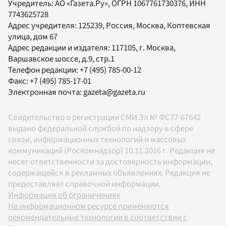
Учредитель:
АО «Газета.Ру»
, ОГРН 1067761730376, ИНН
7743625728
Адрес учредителя: 125239, Россия, Москва, Коптевская
улица, дом 67
Адрес редакции и издателя:
117105
, г.
Москва
,
Варшавское шоссе, д.9, стр.1
Телефон редакции:
+7 (495) 785-00-12
Факс:
+7 (495) 785-17-01
Электронная почта:
gazeta@gazeta.ru
Свидетельство о регистрации СМИ Эл № ФС77-67642
выдано федеральной службой по надзору в сфере
связи, информационных технологий и массовых
коммуникаций (Роскомнадзор) 10.11.2016 г. Редакция не
несет ответственности за достоверность информации,
содержащейся в рекламных объявлениях. Редакция не
предоставляет справочной информации.
Информация об ограничениях
На информационном ресурсе применяются
рекомендательные технологии в соответствии с