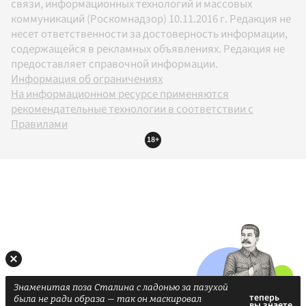
связи, информационных технологий и массовых
коммуникаций (Роскомнадзор) 10.11.2016 г. Редакция не
несет ответственности за достоверность информации,
содержащейся в рекламных объявлениях. Редакция не
предоставляет справочной информации.
Информация об ограничениях
На информационном ресурсе применяются
рекомендательные технологии в соответствии с
Правилами
18+
Знаменитая поза Сталина с ладонью за пазухой
была не ради образа — так он маскировал