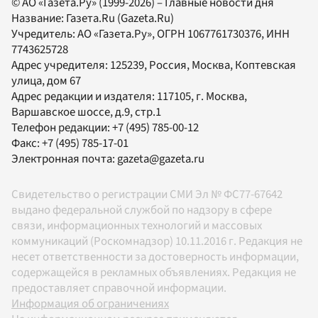
© АО «Газета.Ру» (1999-2026) – Главные новости дня
Название:
Газета.Ru
(Gazeta.Ru)
Учредитель:
АО «Газета.Ру»
, ОГРН 1067761730376, ИНН
7743625728
Адрес учредителя: 125239, Россия, Москва, Коптевская
улица, дом 67
Адрес редакции и издателя:
117105
, г.
Москва
,
Варшавское шоссе, д.9, стр.1
Телефон редакции:
+7 (495) 785-00-12
Факс:
+7 (495) 785-17-01
Электронная почта:
gazeta@gazeta.ru
Свидетельство о регистрации СМИ Эл № ФС77-67642
выдано федеральной службой по надзору в сфере
связи, информационных технологий и массовых
коммуникаций (Роскомнадзор) 10.11.2016 г. Редакция не
несет ответственности за достоверность информации,
содержащейся в рекламных объявлениях. Редакция не
предоставляет справочной информации.
Информация об ограничениях