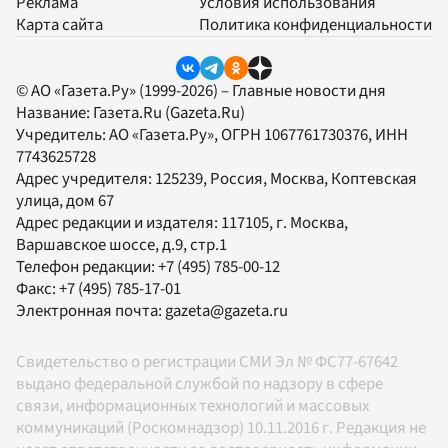
Реклама
Условия использования
Карта сайта
Политика конфиденциальности
© АО «Газета.Ру» (1999-2026) – Главные новости дня
Название:
Газета.Ru
(Gazeta.Ru)
Учредитель:
АО «Газета.Ру»
, ОГРН 1067761730376, ИНН
7743625728
Адрес учредителя: 125239, Россия, Москва, Коптевская
улица, дом 67
Адрес редакции и издателя:
117105
, г.
Москва
,
Варшавское шоссе, д.9, стр.1
Телефон редакции:
+7 (495) 785-00-12
Факс:
+7 (495) 785-17-01
Электронная почта:
gazeta@gazeta.ru
Свидетельство о регистрации СМИ Эл № ФС77-67642
выдано федеральной службой по надзору в сфере
связи, информационных технологий и массовых
коммуникаций (Роскомнадзор) 10.11.2016 г. Редакция не