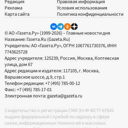
Редакция
Правовая информация
Реклама
Условия использования
Карта сайта
Политика конфиденциальности
© АО «Газета.Ру» (1999-2026) – Главные новости дня
Название:
Газета.Ru
(Gazeta.Ru)
Учредитель:
АО «Газета.Ру»
, ОГРН 1067761730376, ИНН
7743625728
Адрес учредителя: 125239, Россия, Москва, Коптевская
улица, дом 67
Адрес редакции и издателя:
117105
, г.
Москва
,
Варшавское шоссе, д.9, стр.1
Телефон редакции:
+7 (495) 785-00-12
Факс:
+7 (495) 785-17-01
Электронная почта:
gazeta@gazeta.ru
Свидетельство о регистрации СМИ Эл № ФС77-67642
выдано федеральной службой по надзору в сфере
связи, информационных технологий и массовых