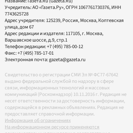
Название:
Газета.Ru
(Gazeta.Ru)
Учредитель:
АО «Газета.Ру»
, ОГРН 1067761730376, ИНН
7743625728
Адрес учредителя: 125239, Россия, Москва, Коптевская
улица, дом 67
Адрес редакции и издателя:
117105
, г.
Москва
,
Варшавское шоссе, д.9, стр.1
Телефон редакции:
+7 (495) 785-00-12
Факс:
+7 (495) 785-17-01
Электронная почта:
gazeta@gazeta.ru
Свидетельство о регистрации СМИ Эл № ФС77-67642
выдано федеральной службой по надзору в сфере
связи, информационных технологий и массовых
коммуникаций (Роскомнадзор) 10.11.2016 г. Редакция не
несет ответственности за достоверность информации,
содержащейся в рекламных объявлениях. Редакция не
предоставляет справочной информации.
Информация об ограничениях
На информационном ресурсе применяются