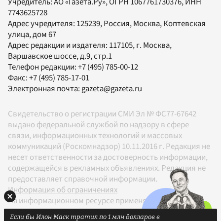
Учредитель:
АО «Газета.Ру»
, ОГРН 1067761730376, ИНН
7743625728
Адрес учредителя: 125239, Россия, Москва, Коптевская
улица, дом 67
Адрес редакции и издателя:
117105
, г.
Москва
,
Варшавское шоссе, д.9, стр.1
Телефон редакции:
+7 (495) 785-00-12
Факс:
+7 (495) 785-17-01
Электронная почта:
gazeta@gazeta.ru
Свидетельство о регистрации СМИ Эл № ФС77-67642
выдано федеральной службой по надзору в сфере
связи, информационных технологий и массовых
коммуникаций (Роскомнадзор) 10.11.2016 г. Редакция не
несет ответственности за достоверность информации,
содержащейся в рекламных объявлениях. Редакция не
предоставляет справочной информации.
Информация об ограничениях
На информационном ресурсе применяются
рекомендательные технологии в соответствии с
Если бы Илон Маск тратил по 1 млн долларов в