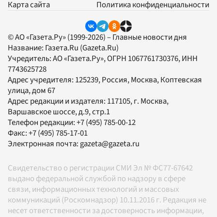
Карта сайта
Политика конфиденциальности
© АО «Газета.Ру» (1999-2026) – Главные новости дня
Название:
Газета.Ru
(Gazeta.Ru)
Учредитель:
АО «Газета.Ру»
, ОГРН 1067761730376, ИНН
7743625728
Адрес учредителя: 125239, Россия, Москва, Коптевская
улица, дом 67
Адрес редакции и издателя:
117105
, г.
Москва
,
Варшавское шоссе, д.9, стр.1
Телефон редакции:
+7 (495) 785-00-12
Факс:
+7 (495) 785-17-01
Электронная почта:
gazeta@gazeta.ru
Свидетельство о регистрации СМИ Эл № ФС77-67642
выдано федеральной службой по надзору в сфере
связи, информационных технологий и массовых
коммуникаций (Роскомнадзор) 10.11.2016 г. Редакция не
несет ответственности за достоверность информации,