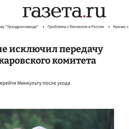
аву "Уралдронзавода"
Проблемы с бензином в России
Кризис с
не исключил передачу
каровского комитета
перейти Минкульту после ухода