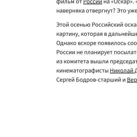
фильм от
России
на «Оскар».
наверняка отвергнут? Это уже
Этой осенью Российский оск
картину, которая в дальнейше
Однако вскоре появилось со
России не планирует посылать
из комитета вышли председа
кинематографисты
Николай 
Сергей Бодров-старший и
Вер