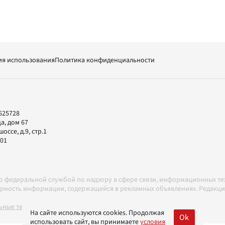
ия использования
Политика конфиденциальности
625728
а, дом 67
ссе, д.9, стр.1
-01
но федеральной службой по надзору в сфере связи, информационных т
товерность информации, содержащейся в рекламных объявлениях. Редак
ные технологии в соответствии с Правилами
На сайте используются cookies. Продолжая
Ok
использовать сайт, вы принимаете
условия