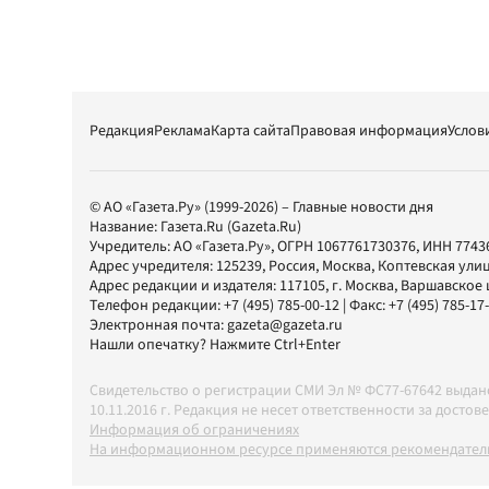
Редакция
Реклама
Карта сайта
Правовая информация
Услов
© АО «Газета.Ру» (1999-2026) – Главные новости дня
Название:
Газета.Ru
(Gazeta.Ru)
Учредитель:
АО «Газета.Ру»
, ОГРН 1067761730376, ИНН 7743
Адрес учредителя: 125239, Россия, Москва, Коптевская улиц
Адрес редакции и издателя:
117105
, г.
Москва
,
Варшавское шо
Телефон редакции:
+7 (495) 785-00-12
| Факс:
+7 (495) 785-17
Электронная почта:
gazeta@gazeta.ru
Нашли опечатку? Нажмите Ctrl+Enter
Свидетельство о регистрации СМИ Эл № ФС77-67642 выда
10.11.2016 г. Редакция не несет ответственности за дос
Информация об ограничениях
На информационном ресурсе применяются рекомендатель