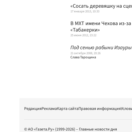
«Сосать деревяшку на сце
17 января 2013, 10:33
В МХТ имени Чехова из-з
«Табакерки»
25 июня 2012, 23:22
Под сенью рабыни Изауры
21 октября 2008, 20:26
Слава Тарощина
Редакция
Реклама
Карта сайта
Правовая информация
Услов
© АО «Газета.Ру» (1999-2026) – Главные новости дня