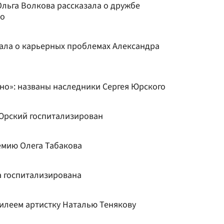
Ольга Волкова рассказала о дружбе
ко
зала о карьерных проблемах Александра
но»: названы наследники Сергея Юрского
 Юрский госпитализирован
емию Олега Табакова
а госпитализирована
илеем артистку Наталью Тенякову