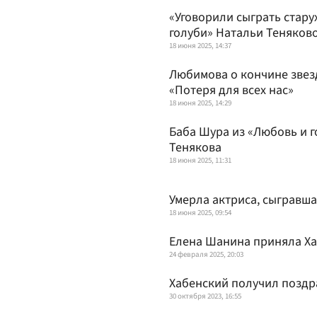
«Уговорили сыграть стару
голуби» Натальи Теняков
18 июня 2025, 14:37
Любимова о кончине звез
«Потеря для всех нас»
18 июня 2025, 14:29
Баба Шура из «Любовь и г
Тенякова
18 июня 2025, 11:31
Умерла актриса, сыгравша
18 июня 2025, 09:54
Елена Шанина приняла Ха
24 февраля 2025, 20:03
Хабенский получил поздр
30 октября 2023, 16:55