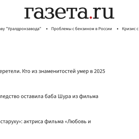
аву "Уралдронзавода"
Проблемы с бензином в России
Кризис с
еретели. Кто из знаменитостей умер в 2025
следство оставила баба Шура из фильма
старуху»: актриса фильма «Любовь и