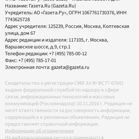
Название:
Газета.Ru
(Gazeta.Ru)
Учредитель:
АО «Газета.Ру»
, ОГРН 1067761730376, ИНН
7743625728
Адрес учредителя: 125239, Россия, Москва, Коптевская
улица, дом 67
Адрес редакции и издателя:
117105
, г.
Москва
,
Варшавское шоссе, д.9, стр.1
Телефон редакции:
+7 (495) 785-00-12
Факс:
+7 (495) 785-17-01
Электронная почта:
gazeta@gazeta.ru
Свидетельство о регистрации СМИ Эл № ФС77-67642
выдано федеральной службой по надзору в сфере
связи, информационных технологий и массовых
коммуникаций (Роскомнадзор) 10.11.2016 г. Редакция не
несет ответственности за достоверность информации,
содержащейся в рекламных объявлениях. Редакция не
предоставляет справочной информации.
Информация об ограничениях
На информационном ресурсе применяются