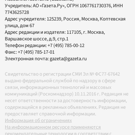
Учредитель:
АО «Газета.Ру»
, ОГРН 1067761730376, ИНН
7743625728
Адрес учредителя: 125239, Россия, Москва, Коптевская
улица, дом 67
Адрес редакции и издателя:
117105
, г.
Москва
,
Варшавское шоссе, д.9, стр.1
Телефон редакции:
+7 (495) 785-00-12
Факс:
+7 (495) 785-17-01
Электронная почта:
gazeta@gazeta.ru
Свидетельство о регистрации СМИ Эл № ФС77-67642
выдано федеральной службой по надзору в сфере
связи, информационных технологий и массовых
коммуникаций (Роскомнадзор) 10.11.2016 г. Редакция не
несет ответственности за достоверность информации,
содержащейся в рекламных объявлениях. Редакция не
предоставляет справочной информации.
Информация об ограничениях
На информационном ресурсе применяются
рекомендательные технологии в соответствии с