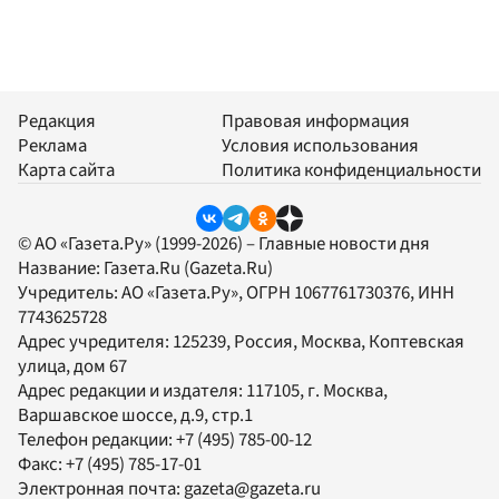
Редакция
Правовая информация
Реклама
Условия использования
Карта сайта
Политика конфиденциальности
© АО «Газета.Ру» (1999-2026) – Главные новости дня
Название:
Газета.Ru
(Gazeta.Ru)
Учредитель:
АО «Газета.Ру»
, ОГРН 1067761730376, ИНН
7743625728
Адрес учредителя: 125239, Россия, Москва, Коптевская
улица, дом 67
Адрес редакции и издателя:
117105
, г.
Москва
,
Варшавское шоссе, д.9, стр.1
Телефон редакции:
+7 (495) 785-00-12
Факс:
+7 (495) 785-17-01
Электронная почта:
gazeta@gazeta.ru