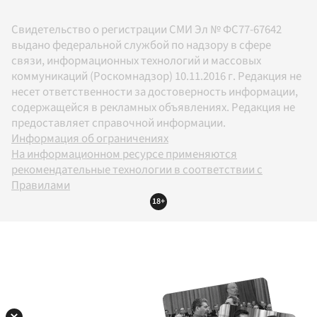
Свидетельство о регистрации СМИ Эл № ФС77-67642
выдано федеральной службой по надзору в сфере
связи, информационных технологий и массовых
коммуникаций (Роскомнадзор) 10.11.2016 г. Редакция не
несет ответственности за достоверность информации,
содержащейся в рекламных объявлениях. Редакция не
предоставляет справочной информации.
Информация об ограничениях
На информационном ресурсе применяются
рекомендательные технологии в соответствии с
Правилами
18+