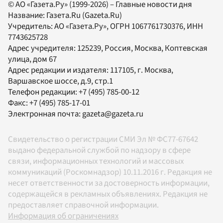
© АО «Газета.Ру» (1999-2026) – Главные новости дня
Название:
Газета.Ru
(Gazeta.Ru)
Учредитель:
АО «Газета.Ру»
, ОГРН 1067761730376, ИНН
7743625728
Адрес учредителя: 125239, Россия, Москва, Коптевская
улица, дом 67
Адрес редакции и издателя:
117105
, г.
Москва
,
Варшавское шоссе, д.9, стр.1
Телефон редакции:
+7 (495) 785-00-12
Факс:
+7 (495) 785-17-01
Электронная почта:
gazeta@gazeta.ru
Свидетельство о регистрации СМИ Эл № ФС77-67642
выдано федеральной службой по надзору в сфере
связи, информационных технологий и массовых
коммуникаций (Роскомнадзор) 10.11.2016 г. Редакция не
несет ответственности за достоверность информации,
содержащейся в рекламных объявлениях. Редакция не
предоставляет справочной информации.
Информация об ограничениях