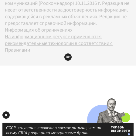
коммуникаций (Роскомнадзор) 10.11.2016 г. Редакция не
несет ответственности за достоверность информации,
содержащейся в рекламных объявлениях. Редакция не
предоставляет справочной информации.
Информация об ограничениях
На информационном ресурсе применяются
рекомендательные технологии в соответствии с
Правилами
18+
СССР запустил человека в космос раньше, чем по
всему США разрешили межрасовые браки