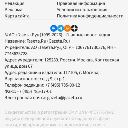
Редакция
Правовая информация
Реклама
Условия использования
Карта сайта
Политика конфиденциальности
© АО «Газета.Ру» (1999-2026) – Главные новости дня
Название:
Газета.Ru
(Gazeta.Ru)
Учредитель:
АО «Газета.Ру»
, ОГРН 1067761730376, ИНН
7743625728
Адрес учредителя: 125239, Россия, Москва, Коптевская
улица, дом 67
Адрес редакции и издателя:
117105
, г.
Москва
,
Варшавское шоссе, д.9, стр.1
Телефон редакции:
+7 (495) 785-00-12
Факс:
+7 (495) 785-17-01
Электронная почта:
gazeta@gazeta.ru
Свидетельство о регистрации СМИ Эл № ФС77-67642
выдано федеральной службой по надзору в сфере
связи, информационных технологий и массовых