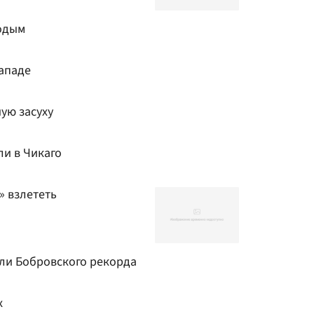
одым
Западе
ую засуху
ли в Чикаго
» взлететь
ли Бобровского рекорда
х