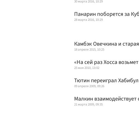
30 марта 2016, 10:29
Панарин поборется за Ку
28 марта 2016, 10:29
Камбэк Овечкина и стара
18 апреля 2015, 10:25
«На сей раз Хосса возьме
25 мая 2010, 13:02
Тютин переиграл Хабибу
09 апреля 2009, 09:26
Малкин взаимодействует 
21 марта 2009, 09:35