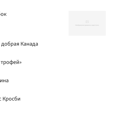
бок
я добрая Канада
т трофей»
лина
с Кросби