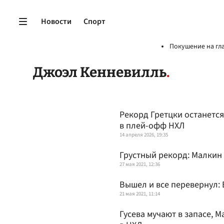
Новости
Спорт
Покушение на гл
Джоэл Кенневилль
Рекорд Гретцки останетс
в плей-офф НХЛ
14 апреля 2026, 19:35
Грустный рекорд: Малкин
27 мая 2021, 12:36
Вышел и все перевернул:
21 мая 2021, 11:14
Гусева мучают в запасе, М