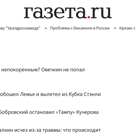
аву "Уралдронзавода"
Проблемы с бензином в России
Кризис с
я непокоренным? Овечкин не попал
 обошел Лемье и вылетел из Кубка Стэнли
 Бобровский остановил «Тампу» Кучерова
алкин исчез из-за травмы: что происходит