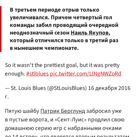
В третьем периоде отрыв только
увеличивался. Причем четвертый гол
команды забил проводящий очередной
неоднозначный сезон
Наиль Якупов
,
который отличился только в третий раз
в нынешнем чемпионате.
So it wasn't the prettiest goal, but it was pretty
enough.
#stlblues
pic.twitter.com/LlNgNWZoRd
— St. Louis Blues (@StLouisBlues)
16 декабря 2016
г.
Пятую шайбу
Патрик Берглунд
забросил уже
в пустые ворота, и «Сент-Луис» продлил свою
домашнюю серию игр с набранными очками
до 14 встреч, что является вторым результатом