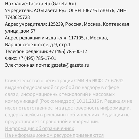
Название:
Газета.Ru
(Gazeta.Ru)
Учредитель:
АО «Газета.Ру»
, ОГРН 1067761730376, ИНН
7743625728
Адрес учредителя: 125239, Россия, Москва, Коптевская
улица, дом 67
Адрес редакции и издателя:
117105
, г.
Москва
,
Варшавское шоссе, д.9, стр.1
Телефон редакции:
+7 (495) 785-00-12
Факс:
+7 (495) 785-17-01
Электронная почта:
gazeta@gazeta.ru
Свидетельство о регистрации СМИ Эл № ФС77-67642
выдано федеральной службой по надзору в сфере
связи, информационных технологий и массовых
коммуникаций (Роскомнадзор) 10.11.2016 г. Редакция не
несет ответственности за достоверность информации,
содержащейся в рекламных объявлениях. Редакция не
предоставляет справочной информации.
Информация об ограничениях
На информационном ресурсе применяются