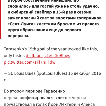
Второе собственное меньшинство
сложилось для гостей уже не столь удачно,
и сибирский снайпер в 15-й раз в сезоне
зажег красный свет за воротами соперников
«Сент-Луиса» хлестким броском из правого
круга вбрасывания еще до первого
перерыва.
Tarasenko's 15th goal of the year looked like this,
only faster.
#stlblues
#LetsGoBlues
pic.twitter.com/1Ff7nIiFdw
— St. Louis Blues (@StLouisBlues)
16 декабря 2016
г.
Во втором периоде Тарасенко
переквалифицировался в диспетчеры и
поучаствовал в голах Йори Лехтери и Алекса