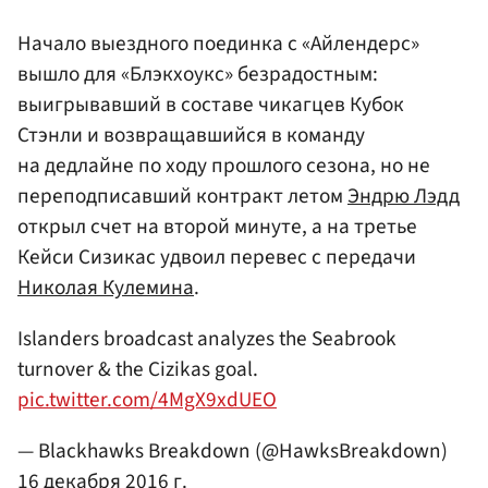
Начало выездного поединка с «Айлендерс»
вышло для «Блэкхоукс» безрадостным:
выигрывавший в составе чикагцев Кубок
Стэнли и возвращавшийся в команду
на дедлайне по ходу прошлого сезона, но не
переподписавший контракт летом
Эндрю Лэдд
открыл счет на второй минуте, а на третье
Кейси Сизикас удвоил перевес с передачи
Николая Кулемина
.
Islanders broadcast analyzes the Seabrook
turnover & the Cizikas goal.
pic.twitter.com/4MgX9xdUEO
— Blackhawks Breakdown (@HawksBreakdown)
16 декабря 2016 г.