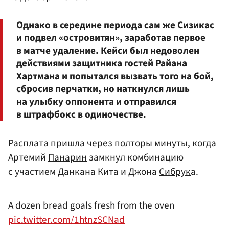
Однако в середине периода сам же Сизикас
и подвел «островитян», заработав первое
в матче удаление. Кейси был недоволен
действиями защитника гостей
Райана
Хартмана
и попытался вызвать того на бой,
сбросив перчатки, но наткнулся лишь
на улыбку оппонента и отправился
в штрафбокс в одиночестве.
Расплата пришла через полторы минуты, когда
Артемий
Панарин
замкнул комбинацию
с участием Данкана Кита и Джона
Сибрук
а.
A dozen bread goals fresh from the oven
pic.twitter.com/1htnzSCNad