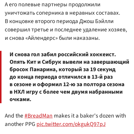
А его полевые партнеры продолжили
уничтожать соперника в неравных составах.
В концовке второго периода Джош Бэйлли
совершил третье и последнее удаление хозяев,
и снова «Айлендерс» были наказаны.
И снова гол забил российский хоккеист.
Опять Кит и Сибрук вывели на завершающий
бросок Панарина, который за 19 секунд
до конца периода отличился в 13-й раз
в сезоне и оформил 12-ю за полтора сезона
в НХЛ игру с более чем двумя набранными
очками.
And the
#BreadMan
makes it a baker's dozen with
another PPG
pic.twitter.com/okgukQ97pJ