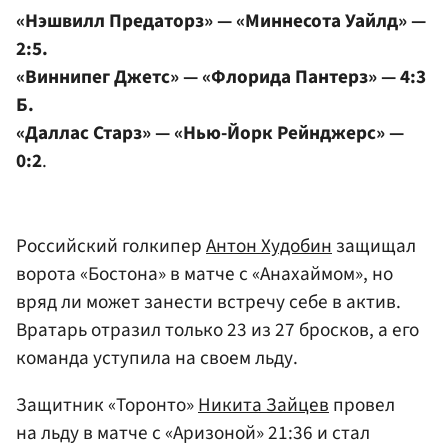
«Нэшвилл Предаторз» — «Миннесота Уайлд» —
2:5.
«Виннипег Джетс» — «Флорида Пантерз» — 4:3
Б.
«Даллас Старз» — «Нью-Йорк Рейнджерс» —
0:2
.
Российский голкипер
Антон Худобин
защищал
ворота «Бостона» в матче с «Анахаймом», но
вряд ли может занести встречу себе в актив.
Вратарь отразил только 23 из 27 бросков, а его
команда уступила на своем льду.
Защитник «Торонто»
Никита Зайцев
провел
на льду в матче с «Аризоной» 21:36 и стал