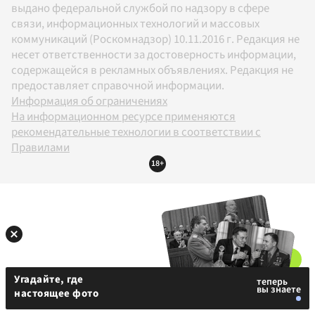
выдано федеральной службой по надзору в сфере
связи, информационных технологий и массовых
коммуникаций (Роскомнадзор) 10.11.2016 г. Редакция не
несет ответственности за достоверность информации,
содержащейся в рекламных объявлениях. Редакция не
предоставляет справочной информации.
Информация об ограничениях
На информационном ресурсе применяются
рекомендательные технологии в соответствии с
Правилами
18+
Угадайте, где
настоящее фото