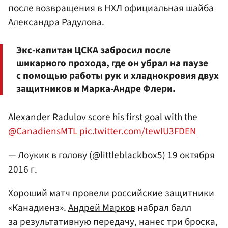
после возвращения в НХЛ официальная шайба
Александра Радулова
.
Экс-капитан ЦСКА забросил после
шикарного прохода, где он убрал на паузе
с помощью работы рук и хладнокровия двух
защитников и Марка-Андре Флери.
Alexander Radulov score his first goal with the
@CanadiensMTL
pic.twitter.com/tewIU3FDEN
— Лоукик в голову (@littleblackbox5)
19 октября
2016 г.
Хороший матч провели российские защитники
«Канадиенз».
Андрей Марков
набрал балл
за результативную передачу, нанес три броска,