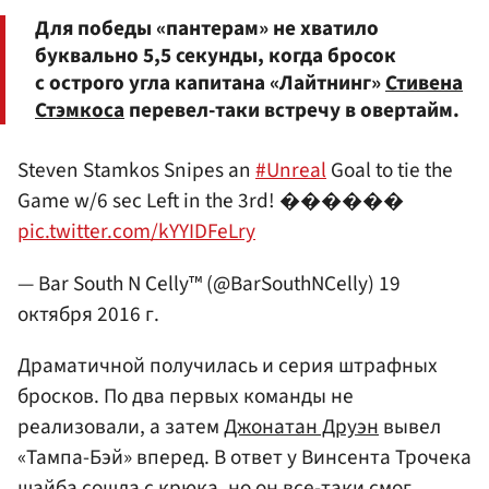
Для победы «пантерам» не хватило
буквально 5,5 секунды, когда бросок
с острого угла капитана «Лайтнинг»
Стивена
Стэмкоса
перевел-таки встречу в овертайм.
Steven Stamkos Snipes an
#Unreal
Goal to tie the
Game w/6 sec Left in the 3rd! ������
pic.twitter.com/kYYIDFeLry
— Bar South N Celly™ (@BarSouthNCelly)
19
октября 2016 г.
Драматичной получилась и серия штрафных
бросков. По два первых команды не
реализовали, а затем
Джонатан Друэн
вывел
«Тампа-Бэй» вперед. В ответ у Винсента Трочека
шайба сошла с крюка, но он все-таки смог