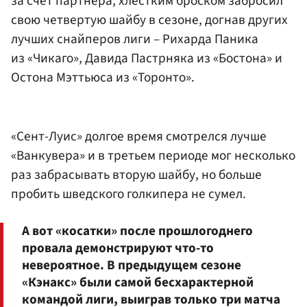
за счет партнера, хлестким броском забросил
свою четвертую шайбу в сезоне, догнав других
лучших снайперов лиги – Рихарда Паника
из «Чикаго», Давида Пастрняка из «Бостона» и
Остона Мэттьюса из «Торонто».
«Сент-Луис» долгое время смотрелся лучше
«Ванкувера» и в третьем периоде мог несколько
раз забрасывать вторую шайбу, но больше
пробить шведского голкипера не сумел.
А вот «косатки» после прошлогоднего
провала демонстрируют что-то
невероятное. В предыдущем сезоне
«Кэнакс» были самой бесхарактерной
командой лиги, выиграв только три матча