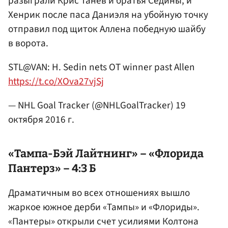
разыграли Крис Танев и братья Седины, и
Хенрик после паса Даниэля на убойную точку
отправил под щиток Аллена победную шайбу
в ворота.
STL@VAN: H. Sedin nets OT winner past Allen
https://t.co/XOva27vjSj
— NHL Goal Tracker (@NHLGoalTracker)
19
октября 2016 г.
«Тампа-Бэй Лайтнинг» – «Флорида
Пантерз» – 4:3 Б
Драматичным во всех отношениях вышло
жаркое южное дерби «Тампы» и «Флориды».
«Пантеры» открыли счет усилиями Колтона