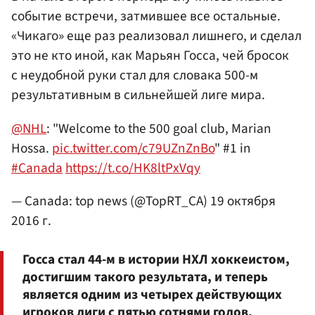
событие встречи, затмившее все остальные.
«Чикаго» еще раз реализовал лишнего, и сделал
это не кто иной, как Марьян Госса, чей бросок
с неудобной руки стал для словака 500-м
результативным в сильнейшей лиге мира.
@NHL
: "Welcome to the 500 goal club, Marian
Hossa.
pic.twitter.com/c79UZnZnBo
" #1 in
#Canada
https://t.co/HK8ltPxVqy
— Canada: top news (@TopRT_CA)
19 октября
2016 г.
Госса стал 44-м в истории НХЛ хоккеистом,
достигшим такого результата, и теперь
является одним из четырех действующих
игроков лиги с пятью сотнями голов.