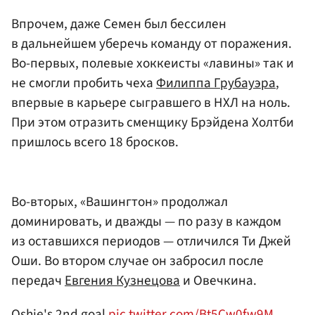
Впрочем, даже Семен был бессилен
в дальнейшем уберечь команду от поражения.
Во-первых, полевые хоккеисты «лавины» так и
не смогли пробить чеха
Филиппа Грубауэра
,
впервые в карьере сыгравшего в НХЛ на ноль.
При этом отразить сменщику Брэйдена Холтби
пришлось всего 18 бросков.
Во-вторых, «Вашингтон» продолжал
доминировать, и дважды — по разу в каждом
из оставшихся периодов — отличился Ти Джей
Оши. Во втором случае он забросил после
передач
Евгения Кузнецова
и Овечкина.
Oshie's 2nd goal
pic.twitter.com/Bt5Cw0fw9M