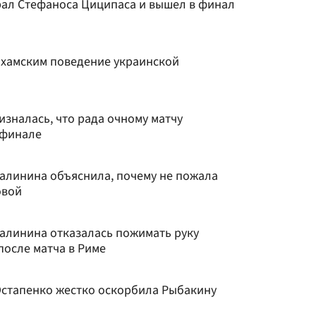
ал Стефаноса Циципаса и вышел в финал
 хамским поведение украинской
зналась, что рада очному матчу
 финале
Калинина объяснила, почему не пожала
овой
Калинина отказалась пожимать руку
после матча в Риме
Остапенко жестко оскорбила Рыбакину