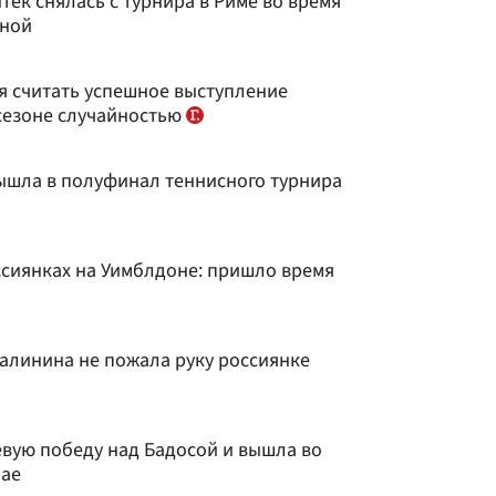
тек снялась с турнира в Риме во время
иной
я считать успешное выступление
сезоне случайностью
ышла в полуфинал теннисного турнира
ссиянках на Уимблдоне: пришло время
Калинина не пожала руку россиянке
вую победу над Бадосой и вышла во
бае