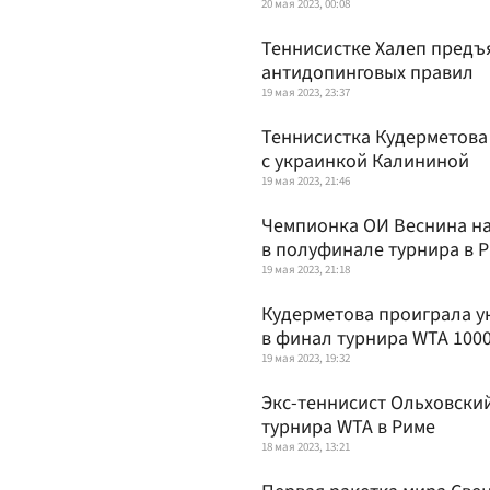
20 мая 2023, 00:08
Теннисистке Халеп предъ
антидопинговых правил
19 мая 2023, 23:37
Теннисистка Кудерметова
с украинкой Калининой
19 мая 2023, 21:46
Чемпионка ОИ Веснина н
в полуфинале турнира в 
19 мая 2023, 21:18
Кудерметова проиграла у
в финал турнира WTA 1000
19 мая 2023, 19:32
Экс-теннисист Ольховски
турнира WTA в Риме
18 мая 2023, 13:21