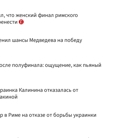
ил, что женский финал римского
ренести
енил шансы Медведева на победу
после полуфинала: ощущение, как пьяный
краинка Калинина отказалась от
бакиной
 в Риме на отказе от борьбы украинки