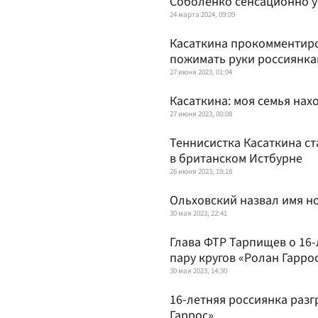
Соболенко сенсационно у
24 марта 2024, 09:09
Касаткина прокомментиро
пожимать руки россиянка
27 июня 2023, 01:04
Касаткина: моя семья нах
27 июня 2023, 00:08
Теннисистка Касаткина ст
в британском Истбурне
26 июня 2023, 19:18
Ольховский назвал имя н
30 мая 2023, 22:41
Глава ФТР Тарпищев о 16
пару кругов «Ролан Гарро
30 мая 2023, 14:30
16-летняя россиянка разг
Гаррос»