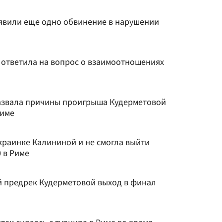
явили еще одно обвинение в нарушении
 ответила на вопрос о взаимоотношениях
азвала причины проигрыша Кудерметовой
Риме
краинке Калининой и не смогла выйти
 в Риме
й предрек Кудерметовой выход в финал