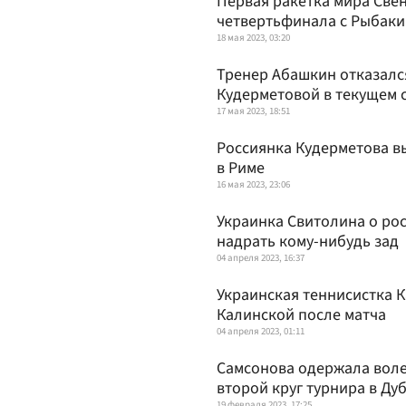
Первая ракетка мира Свен
четвертьфинала с Рыбак
18 мая 2023, 03:20
Тренер Абашкин отказалс
Кудерметовой в текущем 
17 мая 2023, 18:51
Россиянка Кудерметова в
в Риме
16 мая 2023, 23:06
Украинка Свитолина о ро
надрать кому-нибудь зад
04 апреля 2023, 16:37
Украинская теннисистка 
Калинской после матча
04 апреля 2023, 01:11
Самсонова одержала воле
второй круг турнира в Ду
19 февраля 2023, 17:25