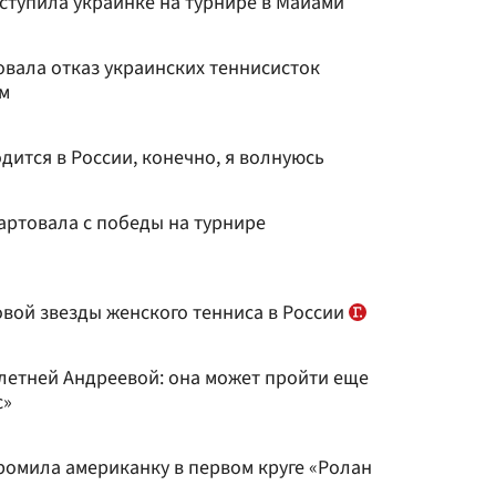
ступила украинке на турнире в Майами
вала отказ украинских теннисисток
м
одится в России, конечно, я волнуюсь
артовала с победы на турнире
овой звезды женского тенниса в России
-летней Андреевой: она может пройти еще
с»
ромила американку в первом круге «Ролан