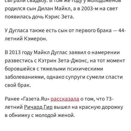
сыграли свадьбу. В том же году у молодоженов
родился сын Дилан Майкл, а в 2003-м на свет
появилась дочь Кэрис Зета.
У Дугласа также есть сын от первого брака — 44-
летний Кэмерон.
В 2013 году Майкл Дуглас заявил о намерении
развестись с Кэтрин Зета-Джонс, на тот момент
боровшейся с тяжелыми психическими
заболеваниями, однако супруги сумели спасти
свой брак.
Ранее «Газета.Ru»
рассказала
о том, что 73-
летний
Ричард Гир
вышел на красную дорожку
в обнимку с молодой женой.