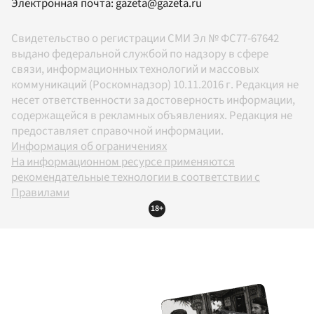
Электронная почта:
gazeta@gazeta.ru
Свидетельство о регистрации СМИ Эл № ФС77-67642
выдано федеральной службой по надзору в сфере
связи, информационных технологий и массовых
коммуникаций (Роскомнадзор) 10.11.2016 г. Редакция не
несет ответственности за достоверность информации,
содержащейся в рекламных объявлениях. Редакция не
предоставляет справочной информации.
Информация об ограничениях
На информационном ресурсе применяются
рекомендательные технологии в соответствии с
Правилами
18+