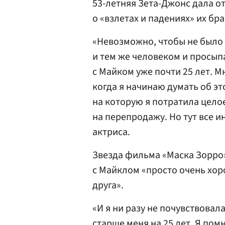
53-летняя Зета-Джонс дала о
о «взлетах и падениях» их бр
«Невозможно, чтобы не было 
и тем же человеком и просып
с Майком уже почти 25 лет. М
когда я начинаю думать об эт
на которую я потратила цело
на перепродажу. Но тут все 
актриса.
Звезда фильма «Маска Зорро»
с Майклом «просто очень хоро
друга».
«И я ни разу не почувствовал
старше меня на 25 лет. Я помн