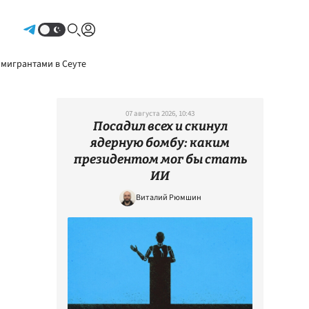
Авторизоваться
 мигрантами в Сеуте
07 августа 2026, 10:43
Посадил всех и скинул
ядерную бомбу: каким
президентом мог бы стать
ИИ
Виталий Рюмшин