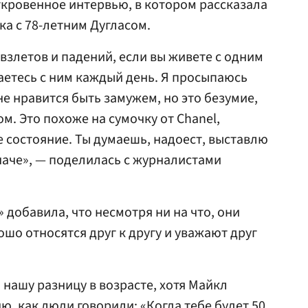
ткровенное интервью, в котором рассказала
ака с 78-летним Дугласом.
взлетов и падений, если вы живете с одним
аетесь с ним каждый день. Я просыпаюсь
не нравится быть замужем, но это безумие,
ом. Это похоже на сумочку от Chanel,
е состояние. Ты думаешь, надоест, выставлю
иначе», — поделилась с журналистами
 добавила, что несмотря ни на что, они
шо относятся друг к другу и уважают друг
а нашу разницу в возрасте, хотя Майкл
ю, как люди говорили: «Когда тебе будет 50,