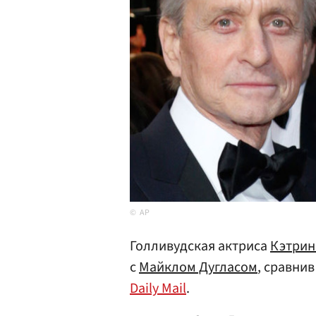
AP
Голливудская актриса
Кэтрин
с
Майклом Дугласом
, сравнив
Daily Mail
.