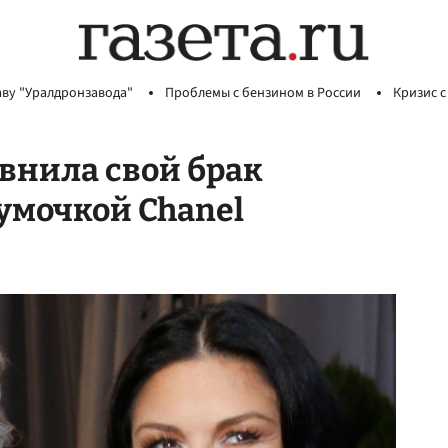
аву "Уралдронзавода"
Проблемы с бензином в России
Кризис с
внила свой брак
сумочкой Chanel