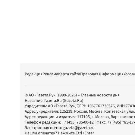
Редакция
Реклама
Карта сайта
Правовая информация
Услов
© АО «Газета.Ру» (1999-2026) – Главные новости дня
Название:
Газета.Ru
(Gazeta.Ru)
Учредитель:
АО «Газета.Ру»
, ОГРН 1067761730376, ИНН 7743
Адрес учредителя: 125239, Россия, Москва, Коптевская улиц
Адрес редакции и издателя:
117105
, г.
Москва
,
Варшавское шо
Телефон редакции:
+7 (495) 785-00-12
| Факс:
+7 (495) 785-17
Электронная почта:
gazeta@gazeta.ru
Нашли опечатку? Нажмите Ctrl+Enter