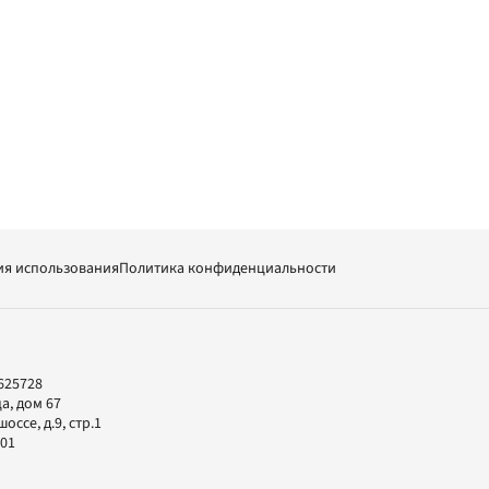
ия использования
Политика конфиденциальности
625728
а, дом 67
ссе, д.9, стр.1
-01