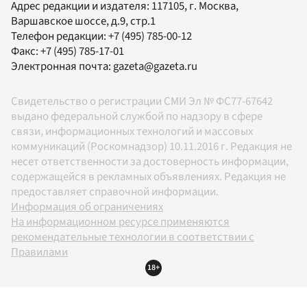
Адрес редакции и издателя:
117105
, г.
Москва
,
Варшавское шоссе, д.9, стр.1
Телефон редакции:
+7 (495) 785-00-12
Факс:
+7 (495) 785-17-01
Электронная почта:
gazeta@gazeta.ru
Свидетельство о регистрации СМИ Эл № ФС77-67642
выдано федеральной службой по надзору в сфере
связи, информационных технологий и массовых
коммуникаций (Роскомнадзор) 10.11.2016 г. Редакция не
несет ответственности за достоверность информации,
содержащейся в рекламных объявлениях. Редакция не
предоставляет справочной информации.
Информация об ограничениях
На информационном ресурсе применяются
рекомендательные технологии в соответствии с
Правилами
18+