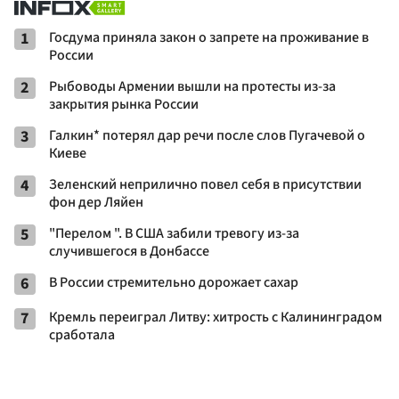
1
Госдума приняла закон о запрете на проживание в
России
2
Рыбоводы Армении вышли на протесты из-за
закрытия рынка России
3
Галкин* потерял дар речи после слов Пугачевой о
Киеве
4
Зеленский неприлично повел cебя в присутствии
фон дер Ляйен
5
"Перелом ". В США забили тревогу из-за
случившегося в Донбассе
6
В России стремительно дорожает сахар
7
Кремль переиграл Литву: хитрость с Калининградом
сработала