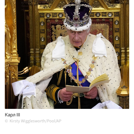
Карл III
Kirsty Wigglesworth/Pool/AP