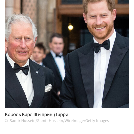
Король Карл III и принц Гарри
Samir Hussein/Samir Hussein/WireImage/Getty Images