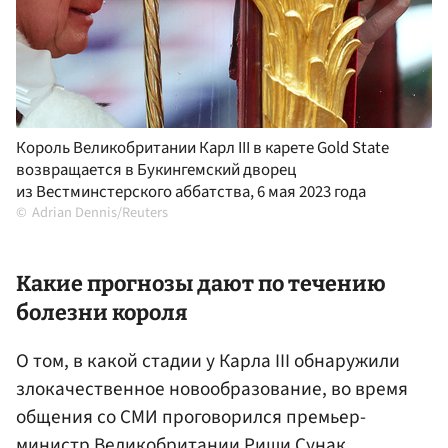
Король Великобритании Карл III в карете Gold State
возвращается в Букингемский дворец
из Вестминстерского аббатства, 6 мая 2023 года
Adrian Dennis/Reuters
Какие прогнозы дают по течению
болезни короля
О том, в какой стадии у Карла III обнаружили
злокачественное новообразование, во время
общения со СМИ проговорился премьер-
министр Великобритании
Риши Сунак
.