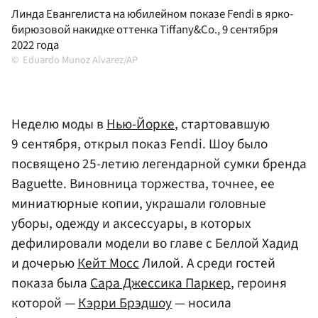
Линда Евангелиста на юбилейном показе Fendi в ярко-
бирюзовой накидке оттенка Tiffany&Co., 9 сентября
2022 года
Eduardo Munoz Alvarez/AP
Неделю моды в
Нью-Йорке
, стартовавшую
9 сентября, открыл показ Fendi. Шоу было
посвящено 25-летию легендарной сумки бренда
Baguette. Виновница торжества, точнее, ее
миниатюрные копии, украшали головные
уборы, одежду и аксессуары, в которых
дефилировали модели во главе с Беллой Хадид
и дочерью
Кейт Мосс
Лилой. А среди гостей
показа была
Сара Джессика Паркер
, героиня
которой —
Кэрри Брэдшоу
— носила