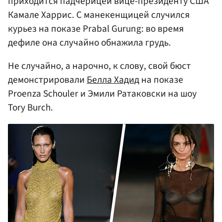
приходится падчерицей вице-президенту США
Камале Харрис. С манекенщицей случился
курьез на показе Prabal Gurung: во время
дефиле она случайно обнажила грудь.
Не случайно, а нарочно, к слову, свой бюст
демонстрировали
Белла Хадид
на показе
Proenza Schouler и Эмили Ратаковски на шоу
Tory Burch.