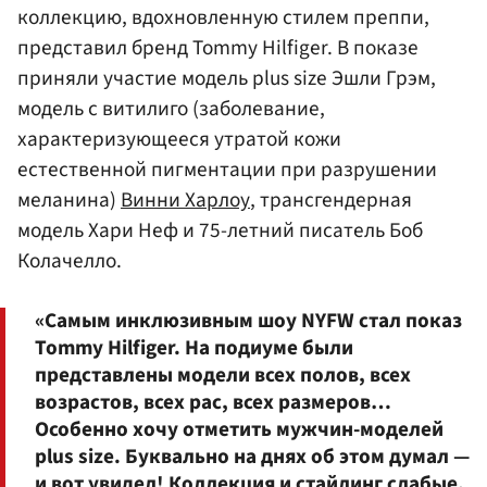
коллекцию, вдохновленную стилем преппи,
представил бренд Tommy Hilfiger. В показе
приняли участие модель plus size Эшли Грэм,
модель с витилиго (заболевание,
характеризующееся утратой кожи
естественной пигментации при разрушении
меланина)
Винни Харлоу
, трансгендерная
модель Хари Неф и 75-летний писатель Боб
Колачелло.
«Самым инклюзивным шоу NYFW стал показ
Tommy Hilfiger. На подиуме были
представлены модели всех полов, всех
возрастов, всех рас, всех размеров…
Особенно хочу отметить мужчин-моделей
plus size. Буквально на днях об этом думал —
и вот увидел! Коллекция и стайлинг слабые,