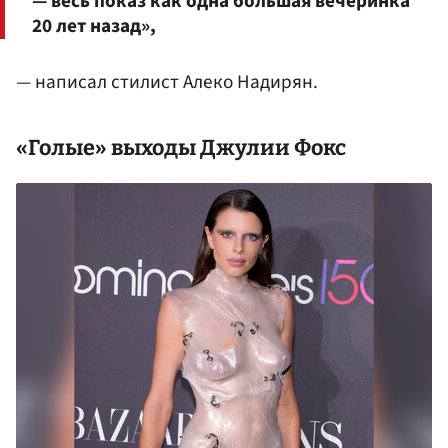
— весь показ как одна большая вечеринка
20 лет назад»,
— написал стилист Алеко Надирян.
«Голые» выходы Джулии Фокс