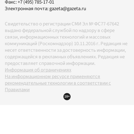
Факс:
+7 (495) 785-17-01
Электронная почта:
gazeta@gazeta.ru
Свидетельство о регистрации СМИ Эл № ФС77-67642
выдано федеральной службой по надзору в сфере
связи, информационных технологий и массовых
коммуникаций (Роскомнадзор) 10.11.2016 г. Редакция не
несет ответственности за достоверность информации,
содержащейся в рекламных объявлениях. Редакция не
предоставляет справочной информации.
Информация об ограничениях
На информационном ресурсе применяются
рекомендательные технологии в соответствии с
Правилами
18+