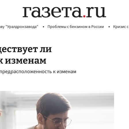
аву "Уралдронзавода"
Проблемы с бензином в России
Кризис с
ществует ли
к изменам
а предрасположенность к изменам