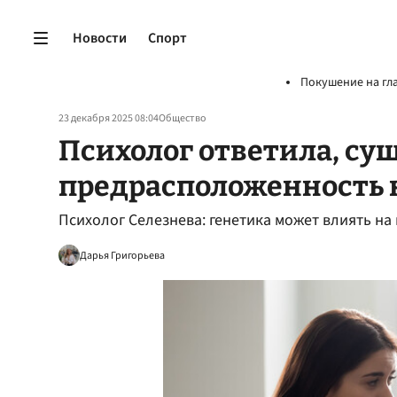
Новости
Спорт
Покушение на гл
23 декабря 2025 08:04
Общество
Психолог ответила, су
предрасположенность 
Психолог Селезнева: генетика может влиять н
Дарья Григорьева