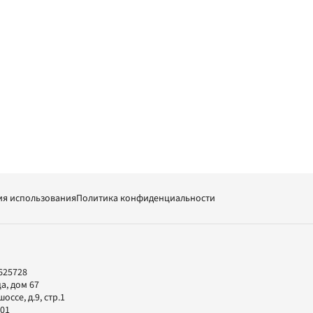
ия использования
Политика конфиденциальности
625728
а, дом 67
ссе, д.9, стр.1
-01