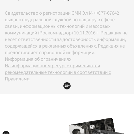
Свидетельство о регистрации СМИ Эл № ФС77-67642
выдано федеральной службой по надзору в сфере
связи, информационных технологий и массовых
коммуникаций (Роскомнадзор) 10.11.2016 г. Редакция не
несет ответственности за достоверность информации,
содержащейся в рекламных объявлениях. Редакция не
предоставляет справочной информации.
Информация об ограничениях
На информационном ресурсе применяются
рекомендательные технологии в соответствии с
Правилами
18+