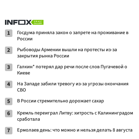
1
Госдума приняла закон о запрете на проживание в
России
2
Рыбоводы Армении вышли на протесты из-за
закрытия рынка России
3
Галкин* потерял дар речи после слов Пугачевой о
Киеве
4
На Западе забили тревогу из-за угрозы окончания
СВО
5
В России стремительно дорожает сахар
6
Кремль переиграл Литву: хитрость с Калининградом
сработала
7
Ермолаев день: что можно и нельзя делать 8 августа