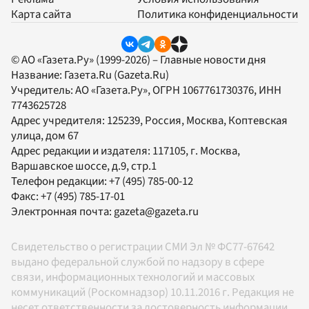
Карта сайта
Политика конфиденциальности
© АО «Газета.Ру» (1999-2026) – Главные новости дня
Название:
Газета.Ru
(Gazeta.Ru)
Учредитель:
АО «Газета.Ру»
, ОГРН 1067761730376, ИНН
7743625728
Адрес учредителя: 125239, Россия, Москва, Коптевская
улица, дом 67
Адрес редакции и издателя:
117105
, г.
Москва
,
Варшавское шоссе, д.9, стр.1
Телефон редакции:
+7 (495) 785-00-12
Факс:
+7 (495) 785-17-01
Электронная почта:
gazeta@gazeta.ru
Свидетельство о регистрации СМИ Эл № ФС77-67642
выдано федеральной службой по надзору в сфере
связи, информационных технологий и массовых
коммуникаций (Роскомнадзор) 10.11.2016 г. Редакция не
несет ответственности за достоверность информации,