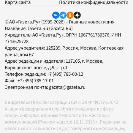
Карта сайта
Политика конфиденциальности
© АО «Газета.Ру» (1999-2026) – Главные новости дня
Название:
Газета.Ru
(Gazeta.Ru)
Учредитель:
АО «Газета.Ру»
, ОГРН 1067761730376, ИНН
7743625728
Адрес учредителя: 125239, Россия, Москва, Коптевская
улица, дом 67
Адрес редакции и издателя:
117105
, г.
Москва
,
Варшавское шоссе, д.9, стр.1
Телефон редакции:
+7 (495) 785-00-12
Факс:
+7 (495) 785-17-01
Электронная почта:
gazeta@gazeta.ru
Свидетельство о регистрации СМИ Эл № ФС77-67642
выдано федеральной службой по надзору в сфере
связи, информационных технологий и массовых
коммуникаций (Роскомнадзор) 10.11.2016 г. Редакция не
несет ответственности за достоверность информации,