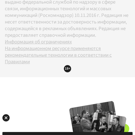
выдано федеральной службой по надзору в сфере
связи, информационных технологий и массовых
коммуникаций (Роскомнадзор) 10.11.2016 г. Редакция не
несет ответственности за достоверность информации,
содержащейся в рекламных объявлениях. Редакция не
предоставляет справочной информации.
Информация об ограничениях
На информационном ресурсе применяются
рекомендательные технологии в соответствии с
Правилами
18+