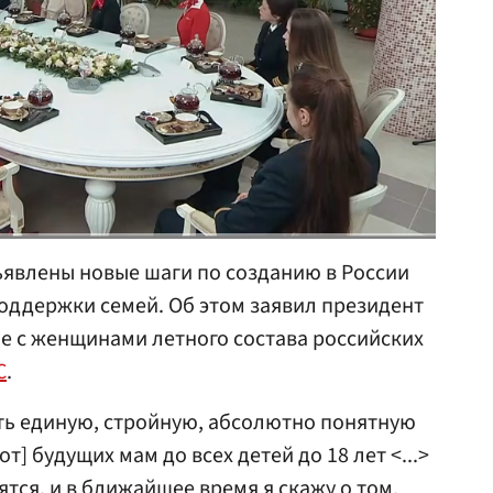
ъявлены новые шаги по созданию в России
оддержки семей. Об этом заявил президент
е с женщинами летного состава российских
С
.
ать единую, стройную, абсолютно понятную
т] будущих мам до всех детей до 18 лет <...>
тся, и в ближайшее время я скажу о том,