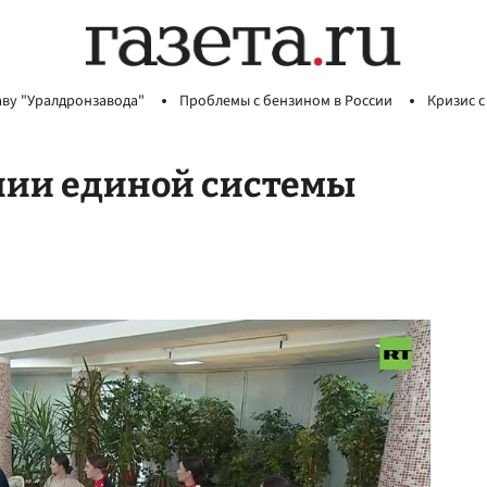
аву "Уралдронзавода"
Проблемы с бензином в России
Кризис с
нии единой системы