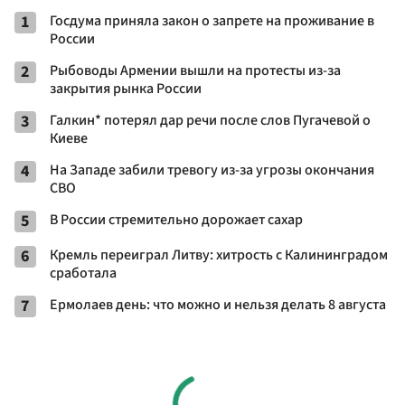
1
Госдума приняла закон о запрете на проживание в
России
2
Рыбоводы Армении вышли на протесты из-за
закрытия рынка России
3
Галкин* потерял дар речи после слов Пугачевой о
Киеве
4
На Западе забили тревогу из-за угрозы окончания
СВО
5
В России стремительно дорожает сахар
6
Кремль переиграл Литву: хитрость с Калининградом
сработала
7
Ермолаев день: что можно и нельзя делать 8 августа