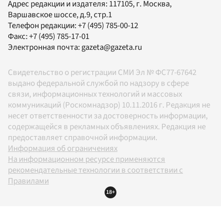
Адрес редакции и издателя:
117105
, г.
Москва
,
Варшавское шоссе, д.9, стр.1
Телефон редакции:
+7 (495) 785-00-12
Факс:
+7 (495) 785-17-01
Электронная почта:
gazeta@gazeta.ru
Свидетельство о регистрации СМИ Эл № ФС77-67642
выдано федеральной службой по надзору в сфере
связи, информационных технологий и массовых
коммуникаций (Роскомнадзор) 10.11.2016 г. Редакция не
несет ответственности за достоверность информации,
содержащейся в рекламных объявлениях. Редакция не
предоставляет справочной информации.
Информация об ограничениях
На информационном ресурсе применяются
рекомендательные технологии в соответствии с
Правилами
18+