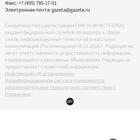
Факс:
+7 (495) 785-17-01
Электронная почта:
gazeta@gazeta.ru
Свидетельство о регистрации СМИ Эл № ФС77-67642
выдано федеральной службой по надзору в сфере
связи, информационных технологий и массовых
коммуникаций (Роскомнадзор) 10.11.2016 г. Редакция не
несет ответственности за достоверность информации,
содержащейся в рекламных объявлениях. Редакция не
предоставляет справочной информации.
Информация об ограничениях
На информационном ресурсе применяются
рекомендательные технологии в соответствии с
Правилами
18+